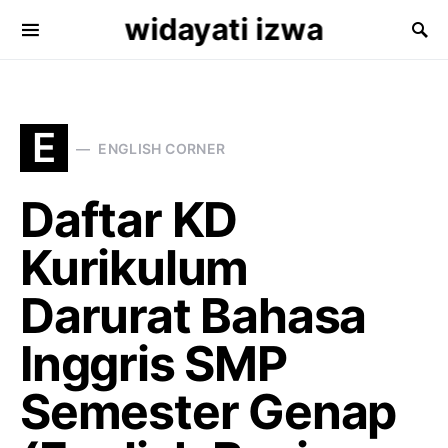
widayati izwa
Search for:
E
ENGLISH CORNER
Daftar KD
Kurikulum
Darurat Bahasa
Inggris SMP
Semester Genap