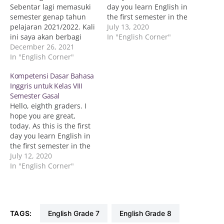
Sebentar lagi memasuki
day you learn English in
semester genap tahun
the first semester in the
pelajaran 2021/2022. Kali
academic year of
July 13, 2020
ini saya akan berbagi
2020/2021, it is better to
In "English Corner"
mengenai Kompetensi
December 26, 2021
know first about all the
Dasar (KD) Bahasa Inggris
In "English Corner"
basic competencies
menurut kurikulum
(Kompetensi Dasar/KD)
Kompetensi Dasar Bahasa
darurat. Berikut,
that you have to acquire.
Inggris untuk Kelas VIII
kompetensi dasar bahasa
Kalian perlu mengetahui
Semester Gasal
Inggris menurut
KD…
Hello, eighth graders. I
kurikulum darurat.
hope you are great,
Silakan klik pada sub
today. As this is the first
judul berikut jika ingin
day you learn English in
mengunduh file KD Mata
the first semester in the
Pelajaran Bahasa Inggris
academic year of
July 12, 2020
Kurikulum Daurat…
2020/2021, it is better to
In "English Corner"
know first about all the
basic competencies
(Kompetensi Dasar/KD)
that you have to acquire.
TAGS:
English Grade 7
English Grade 8
Kalian perlu mengetahui