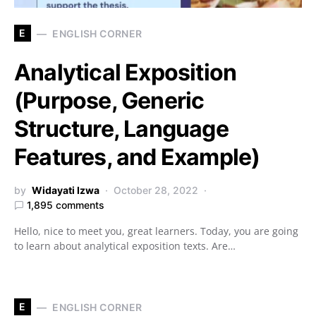
E
ENGLISH CORNER
Analytical Exposition
(Purpose, Generic
Structure, Language
Features, and Example)
by
Widayati Izwa
October 28, 2022
1,895 comments
Hello, nice to meet you, great learners. Today, you are going
to learn about analytical exposition texts. Are…
E
ENGLISH CORNER