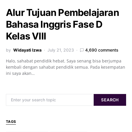
Alur Tujuan Pembelajaran
Bahasa Inggris Fase D
Kelas VIII
by
Widayati Izwa
July 21, 2023
4,690 comments
Halo, sahabat pendidik hebat. Saya senang bisa berjumpa
kembali dengan sahabat pendidik semua. Pada kesempatan
ini saya akan…
Search for:
SEARCH
TAGS