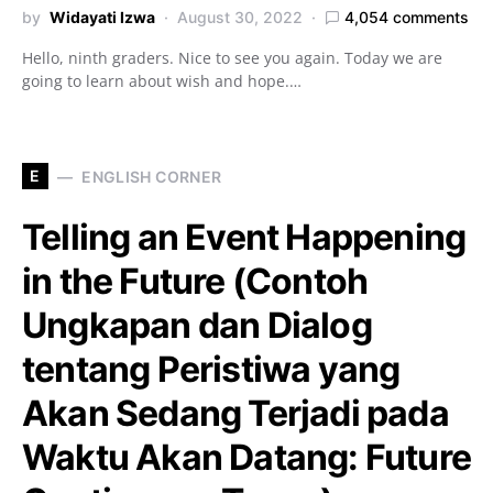
by
Widayati Izwa
August 30, 2022
4,054 comments
Hello, ninth graders. Nice to see you again. Today we are
going to learn about wish and hope.…
E
ENGLISH CORNER
Telling an Event Happening
in the Future (Contoh
Ungkapan dan Dialog
tentang Peristiwa yang
Akan Sedang Terjadi pada
Waktu Akan Datang: Future