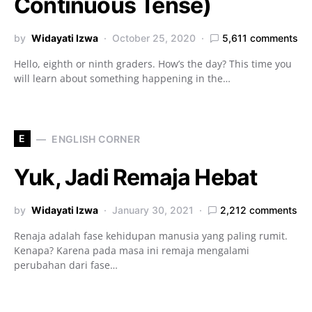
Continuous Tense)
by
Widayati Izwa
October 25, 2020
5,611 comments
Hello, eighth or ninth graders. How’s the day? This time you
will learn about something happening in the…
E
ENGLISH CORNER
Yuk, Jadi Remaja Hebat
by
Widayati Izwa
January 30, 2021
2,212 comments
Renaja adalah fase kehidupan manusia yang paling rumit.
Kenapa? Karena pada masa ini remaja mengalami
perubahan dari fase…