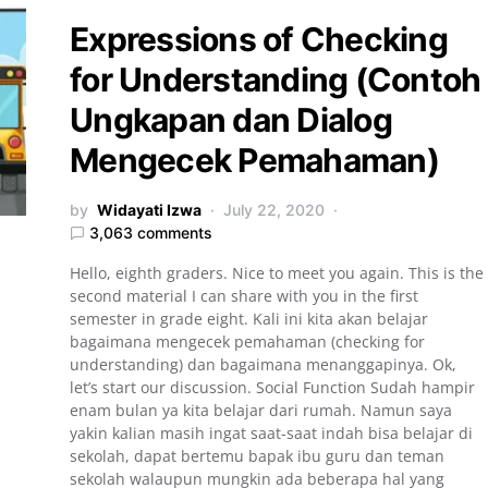
Expressions of Checking
for Understanding (Contoh
Ungkapan dan Dialog
Mengecek Pemahaman)
by
Widayati Izwa
July 22, 2020
3,063 comments
Hello, eighth graders. Nice to meet you again. This is the
second material I can share with you in the first
semester in grade eight. Kali ini kita akan belajar
bagaimana mengecek pemahaman (checking for
understanding) dan bagaimana menanggapinya. Ok,
let’s start our discussion. Social Function Sudah hampir
enam bulan ya kita belajar dari rumah. Namun saya
yakin kalian masih ingat saat-saat indah bisa belajar di
sekolah, dapat bertemu bapak ibu guru dan teman
sekolah walaupun mungkin ada beberapa hal yang