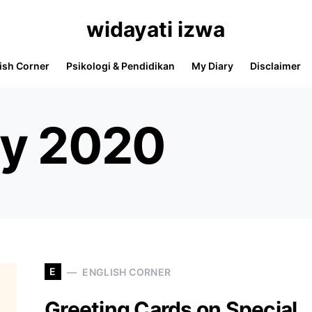
widayati izwa
ish Corner
Psikologi & Pendidikan
My Diary
Disclaimer
ly 2020
E
ENGLISH CORNER
Greeting Cards on Special