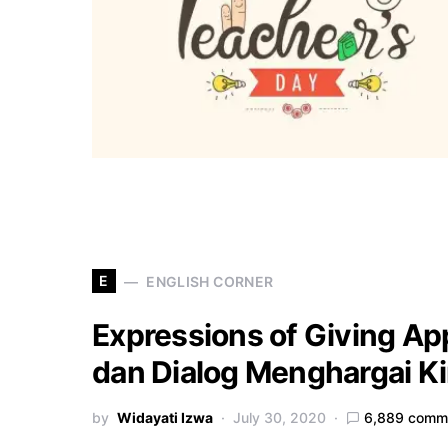
E
ENGLISH CORNER
Expressions of Giving A
dan Dialog Menghargai Ki
by
Widayati Izwa
July 30, 2020
6,889 comm