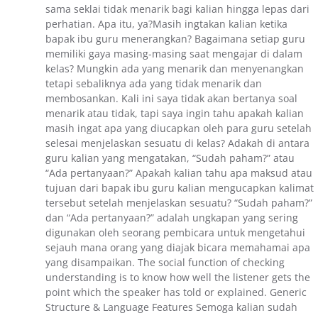
sama seklai tidak menarik bagi kalian hingga lepas dari
perhatian. Apa itu, ya?Masih ingtakan kalian ketika
bapak ibu guru menerangkan? Bagaimana setiap guru
memiliki gaya masing-masing saat mengajar di dalam
kelas? Mungkin ada yang menarik dan menyenangkan
tetapi sebaliknya ada yang tidak menarik dan
membosankan. Kali ini saya tidak akan bertanya soal
menarik atau tidak, tapi saya ingin tahu apakah kalian
masih ingat apa yang diucapkan oleh para guru setelah
selesai menjelaskan sesuatu di kelas? Adakah di antara
guru kalian yang mengatakan, “Sudah paham?” atau
“Ada pertanyaan?” Apakah kalian tahu apa maksud atau
tujuan dari bapak ibu guru kalian mengucapkan kalimat
tersebut setelah menjelaskan sesuatu? “Sudah paham?”
dan “Ada pertanyaan?” adalah ungkapan yang sering
digunakan oleh seorang pembicara untuk mengetahui
sejauh mana orang yang diajak bicara memahamai apa
yang disampaikan. The social function of checking
understanding is to know how well the listener gets the
point which the speaker has told or explained. Generic
Structure & Language Features Semoga kalian sudah