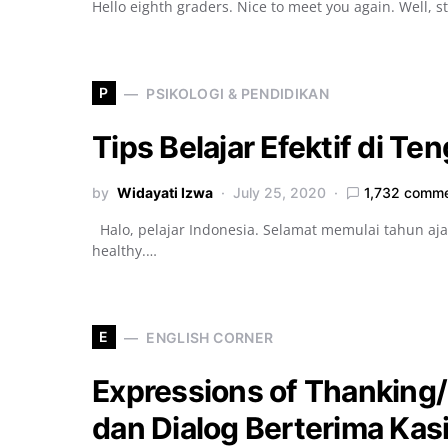
Hello eighth graders. Nice to meet you again. Well, 
P
PSIKOLOGI & PENDIDIKAN
Tips Belajar Efektif di T
by
Widayati Izwa
July 25, 2020
1,732 comm
Halo, pelajar Indonesia. Selamat memulai tahun aj
healthy.…
E
ENGLISH CORNER
Expressions of Thanking
dan Dialog Berterima Kas