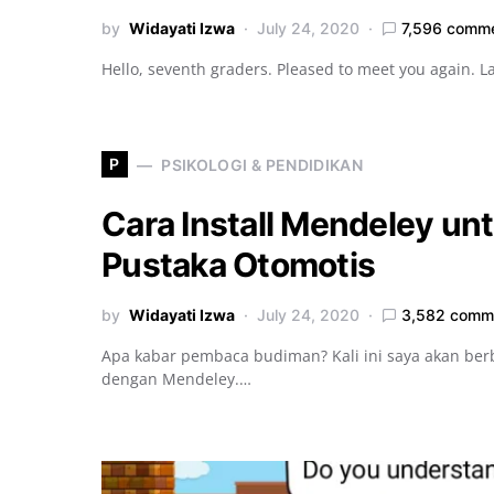
by
Widayati Izwa
July 24, 2020
7,596 comm
Hello, seventh graders. Pleased to meet you again. L
P
PSIKOLOGI & PENDIDIKAN
Cara Install Mendeley un
Pustaka Otomotis
by
Widayati Izwa
July 24, 2020
3,582 comm
Apa kabar pembaca budiman? Kali ini saya akan be
dengan Mendeley.…