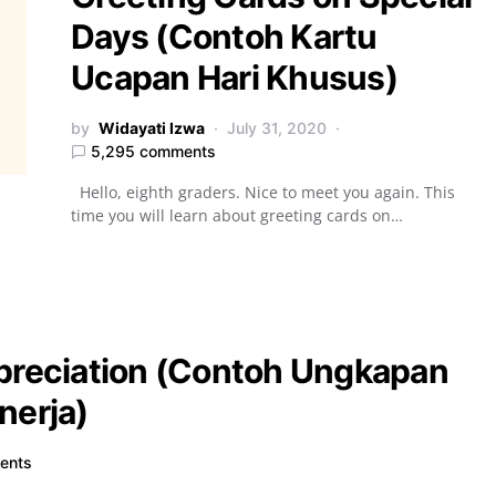
Days (Contoh Kartu
Ucapan Hari Khusus)
by
Widayati Izwa
July 31, 2020
5,295 comments
Hello, eighth graders. Nice to meet you again. This
time you will learn about greeting cards on…
ppreciation (Contoh Ungkapan
nerja)
ents