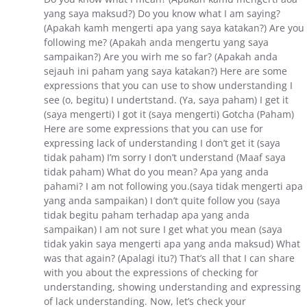
yang saya maksud?) Do you know what I am saying?
(Apakah kamh mengerti apa yang saya katakan?) Are you
following me? (Apakah anda mengertu yang saya
sampaikan?) Are you wirh me so far? (Apakah anda
sejauh ini paham yang saya katakan?) Here are some
expressions that you can use to show understanding I
see (o, begitu) I undertstand. (Ya, saya paham) I get it
(saya mengerti) I got it (saya mengerti) Gotcha (Paham)
Here are some expressions that you can use for
expressing lack of understanding I don’t get it (saya
tidak paham) I’m sorry I don’t understand (Maaf saya
tidak paham) What do you mean? Apa yang anda
pahami? I am not following you.(saya tidak mengerti apa
yang anda sampaikan) I don’t quite follow you (saya
tidak begitu paham terhadap apa yang anda
sampaikan) I am not sure I get what you mean (saya
tidak yakin saya mengerti apa yang anda maksud) What
was that again? (Apalagi itu?) That’s all that I can share
with you about the expressions of checking for
understanding, showing understanding and expressing
of lack understanding. Now, let’s check your