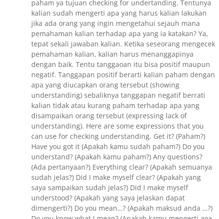
paham ya tujuan checking for undertanding. Tentunya
kalian sudah mengerti apa yang harus kalian lakukan
jika ada orang yang ingin mengetahui sejauh mana
pemahaman kalian terhadap apa yang ia katakan? Ya,
tepat sekali jawaban kalian. Ketika seseorang mengecek
pemahaman kalian, kalian harus menanggapinya
dengan baik. Tentu tanggaoan itu bisa positif maupun
negatif. Tanggapan positif berarti kalian paham dengan
apa yang diucapkan orang tersebut (showing
understanding) sebaliknya tanggapan negatif berrati
kalian tidak atau kurang paham terhadap apa yang
disampaikan orang tersebut (expressing lack of
understanding). Here are some expressions that you
can use for checking understanding. Get it? (Paham?)
Have you got it (Apakah kamu sudah paham?) Do you
understand? (Apakah kamu paham?) Any questions?
(Ada pertanyaan?) Everything clear? (Apakah semuanya
sudah jelas?) Did I make myself clear? (Apakah yang
saya sampaikan sudah jelas?) Did I make myself
understood? (Apakah yang saya jelaskan dapat
dimengerti?) Do you mean…? (Apakah maksud anda …?)
Do you know what I mean? (Apakah kamu mengerti aoa