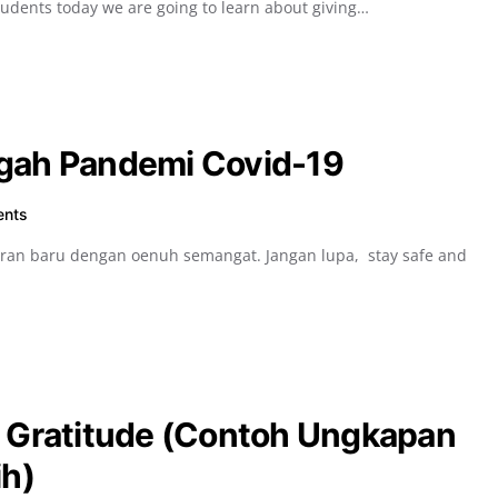
students today we are going to learn about giving…
engah Pandemi Covid-19
ents
aran baru dengan oenuh semangat. Jangan lupa, stay safe and
/ Gratitude (Contoh Ungkapan
ih)