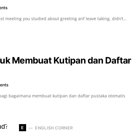
ents
ast meeting you studied about greeting anf leave taking, didn’t…
tuk Membuat Kutipan dan Daftar
ents
rbagi bagaimana membuat kutipan dan daftar pustaka otomatis
E
ENGLISH CORNER