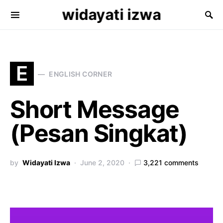
widayati izwa
Search for:
E
ENGLISH CORNER
Short Message
(Pesan Singkat)
by
Widayati Izwa
June 2, 2020
3,221 comments