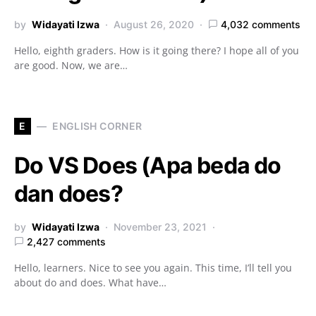
by
Widayati Izwa
August 26, 2020
4,032 comments
Hello, eighth graders. How is it going there? I hope all of you
are good. Now, we are…
E
ENGLISH CORNER
Do VS Does (Apa beda do
dan does?
by
Widayati Izwa
November 23, 2021
2,427 comments
Hello, learners. Nice to see you again. This time, I’ll tell you
about do and does. What have…