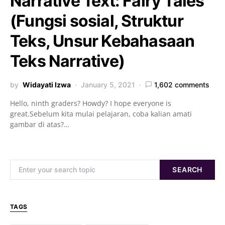
Narrative Text: Fairy Tales
(Fungsi sosial, Struktur
Teks, Unsur Kebahasaan
Teks Narrative)
by
Widayati Izwa
January 5, 2021
1,602 comments
Hello, ninth graders? Howdy? I hope everyone is
great.Sebelum kita mulai pelajaran, coba kalian amati
gambar di atas?…
Search for:
SEARCH
TAGS