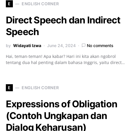
E
ENGLISH CORNER
Direct Speech dan Indirect
Speech
by
Widayati Izwa
June 24, 2024
No comments
Hai, teman-teman! Apa kabar? Hari ini kita akan ngobrol
tentang dua hal penting dalam bahasa Inggris, yaitu direct…
E
ENGLISH CORNER
Expressions of Obligation
(Contoh Ungkapan dan
Dialog Keharusan)