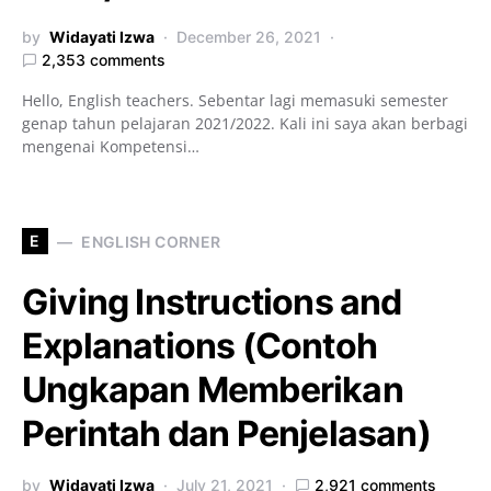
by
Widayati Izwa
December 26, 2021
2,353 comments
Hello, English teachers. Sebentar lagi memasuki semester
genap tahun pelajaran 2021/2022. Kali ini saya akan berbagi
mengenai Kompetensi…
E
ENGLISH CORNER
Giving Instructions and
Explanations (Contoh
Ungkapan Memberikan
Perintah dan Penjelasan)
by
Widayati Izwa
July 21, 2021
2,921 comments