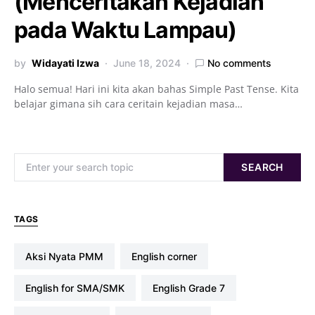
(Menceritakan Kejadian
pada Waktu Lampau)
by
Widayati Izwa
June 18, 2024
No comments
Halo semua! Hari ini kita akan bahas Simple Past Tense. Kita
belajar gimana sih cara ceritain kejadian masa…
Search for:
SEARCH
TAGS
Aksi Nyata PMM
english corner
English for SMA/SMK
English Grade 7