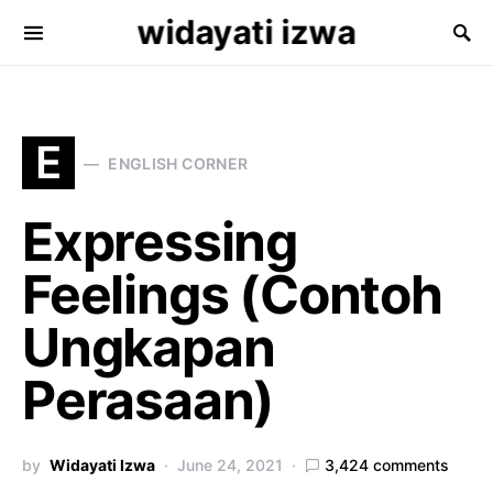
widayati izwa
Search for:
E
ENGLISH CORNER
Expressing
Feelings (Contoh
Ungkapan
Perasaan)
by
Widayati Izwa
June 24, 2021
3,424 comments