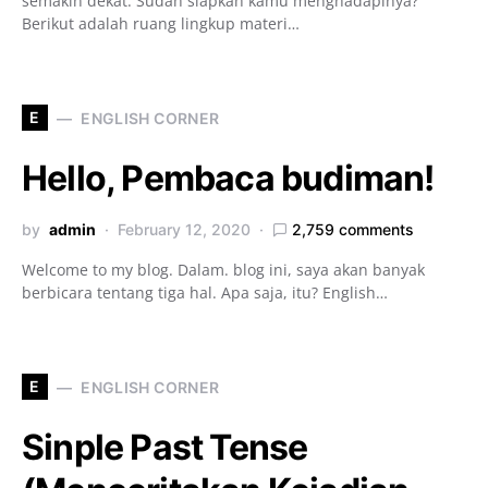
semakin dekat. Sudah siapkah kamu menghadapinya?
Berikut adalah ruang lingkup materi…
E
ENGLISH CORNER
Hello, Pembaca budiman!
by
admin
February 12, 2020
2,759 comments
Welcome to my blog. Dalam. blog ini, saya akan banyak
berbicara tentang tiga hal. Apa saja, itu? English…
E
ENGLISH CORNER
Sinple Past Tense