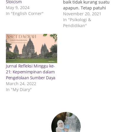
Stoicism
baik tidak kurang suatu
May 9, 2024
apapun. Tetap patuhi
In "English Corner"
protokol kesehatan agar
November 20, 2021
pandemi Covid-19 segera
In "Psikologi &
usai. Pada kesempatan
Pendidikan"
ini, saya akan berbagi
refleksi tentang aktivitas
saya pada Diklat Calon
Guru Penggerak angkatan
ke-5 Kabupaten Sleman
pada minggu ke-13.
Jurnal Refleksi Minggu ke-
Refleksi kali ini saya
21: Kepemimpinan dalam
menggunakan…
Pengelolaan Sumber Daya
March 24, 2022
In "My Diary"