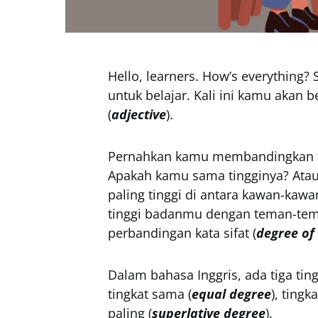
Hello, learners. How’s everything
untuk belajar. Kali ini kamu akan b
(
adjective
).
Pernahkan kamu membandingkan 
Apakah kamu sama tingginya? Atau
paling tinggi di antara kawan-ka
tinggi badanmu dengan teman-tema
perbandingan kata sifat (
degree of
Dalam bahasa Inggris, ada tiga ti
tingkat sama (
equal degree
), tingka
paling (
superlative degree
).