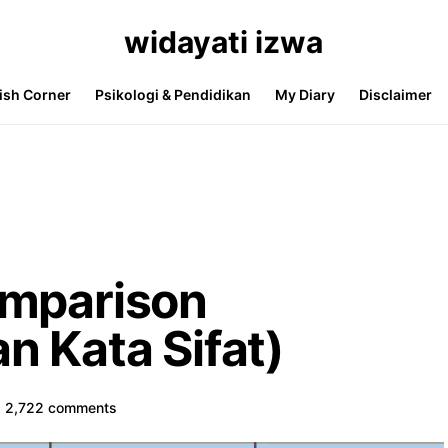
widayati izwa
ish Corner
Psikologi & Pendidikan
My Diary
Disclaimer
omparison
n Kata Sifat)
2,722 comments