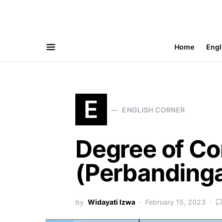
Home
Engl
Search for:
E
ENGLISH CORNER
Degree of C
(Perbandinga
by
Widayati Izwa
February 15, 2023