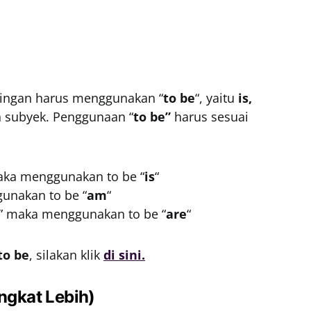
dingan harus menggunakan “
to be
“, yaitu
is,
h subyek. Penggunaan “
to be”
harus sesuai
aka menggunakan to be “
is
“
unakan to be “
am
“
” maka menggunakan to be “
are
“
to be
, silakan klik
di sini.
ngkat Lebih)