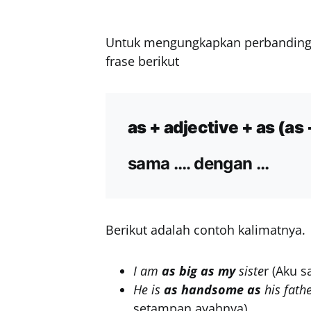
Untuk mengungkapkan perbanding
frase berikut
as + adjective + as (as 
sama …. dengan …
Berikut adalah contoh kalimatnya.
I am
as big as my
siste
r (Aku 
He is
as handsome as
his fath
setampan ayahnya)