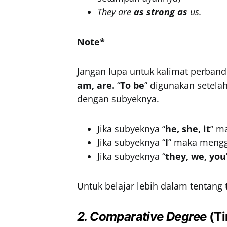
They are
as strong as
us.
Note*
Jangan lupa untuk kalimat perban
am, are.
“
To be
” digunakan setela
dengan subyeknya.
Jika subyeknya “
he, she, it
” m
Jika subyeknya “
I
” maka mengg
Jika subyeknya “
they, we, you
Untuk belajar lebih dalam tentang
2. Comparative Degree
(Ti