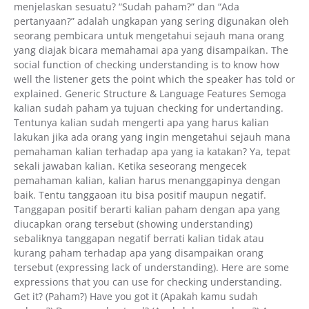
menjelaskan sesuatu? “Sudah paham?” dan “Ada
pertanyaan?” adalah ungkapan yang sering digunakan oleh
seorang pembicara untuk mengetahui sejauh mana orang
yang diajak bicara memahamai apa yang disampaikan. The
social function of checking understanding is to know how
well the listener gets the point which the speaker has told or
explained. Generic Structure & Language Features Semoga
kalian sudah paham ya tujuan checking for undertanding.
Tentunya kalian sudah mengerti apa yang harus kalian
lakukan jika ada orang yang ingin mengetahui sejauh mana
pemahaman kalian terhadap apa yang ia katakan? Ya, tepat
sekali jawaban kalian. Ketika seseorang mengecek
pemahaman kalian, kalian harus menanggapinya dengan
baik. Tentu tanggaoan itu bisa positif maupun negatif.
Tanggapan positif berarti kalian paham dengan apa yang
diucapkan orang tersebut (showing understanding)
sebaliknya tanggapan negatif berrati kalian tidak atau
kurang paham terhadap apa yang disampaikan orang
tersebut (expressing lack of understanding). Here are some
expressions that you can use for checking understanding.
Get it? (Paham?) Have you got it (Apakah kamu sudah