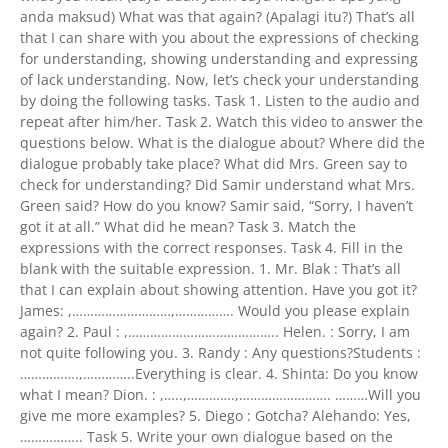
anda maksud) What was that again? (Apalagi itu?) That’s all
that I can share with you about the expressions of checking
for understanding, showing understanding and expressing
of lack understanding. Now, let’s check your understanding
by doing the following tasks. Task 1. Listen to the audio and
repeat after him/her. Task 2. Watch this video to answer the
questions below. What is the dialogue about? Where did the
dialogue probably take place? What did Mrs. Green say to
check for understanding? Did Samir understand what Mrs.
Green said? How do you know? Samir said, “Sorry, I haven’t
got it at all.” What did he mean? Task 3. Match the
expressions with the correct responses. Task 4. Fill in the
blank with the suitable expression. 1. Mr. Blak : That’s all
that I can explain about showing attention. Have you got it?
James: ,………………………,……………. Would you please explain
again? 2. Paul : ,………………………………….. Helen. : Sorry, I am
not quite following you. 3. Randy : Any questions?Students :
…………….,…………..Everything is clear. 4. Shinta: Do you know
what I mean? Dion. : ,…..,………….,……………………. ………Will you
give me more examples? 5. Diego : Gotcha? Alehando: Yes,
…………….. Task 5. Write your own dialogue based on the