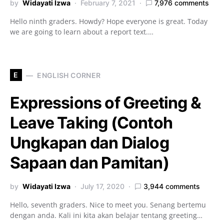
by
Widayati Izwa
February 7, 2021
7,976 comments
Hello ninth graders. Howdy? Hope everyone is great. Today
we are going to learn about a report text.…
E
ENGLISH CORNER
Expressions of Greeting &
Leave Taking (Contoh
Ungkapan dan Dialog
Sapaan dan Pamitan)
by
Widayati Izwa
July 17, 2020
3,944 comments
Hello, seventh graders. Nice to meet you. Senang bertemu
dengan anda. Kali ini kita akan belajar tentang greeting…