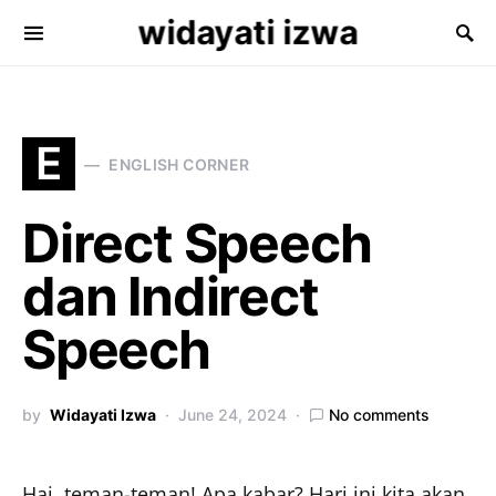
widayati izwa
Search for:
E
ENGLISH CORNER
Direct Speech
dan Indirect
Speech
by
Widayati Izwa
June 24, 2024
No comments
Hai, teman-teman! Apa kabar? Hari ini kita akan