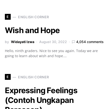
E
ENGLISH CORNER
Wish and Hope
by
Widayati Izwa
August 30, 2022
4,054 comments
Hello, ninth graders. Nice to see you again. Today we are
going to learn about wish and hope.…
E
ENGLISH CORNER
Expressing Feelings
(Contoh Ungkapan