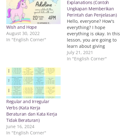
Explanations (Contoh
Ungkapan Memberikan
Perintah dan Penjelasan)
Hello, everyone? How's
Wish and Hope
everything? I hope
August 30, 2022
everything is okay. In this
In "English Corner"
lesson, you are going to
learn about giving
instruction and
July 21, 2021
explanations. Are you
In "English Corner"
ready? In daily life, we
sometimes need to give
instructions and
explanations. Pernahkan
kalian memberikan
perintah atau penjelasan
Regular and Irregular
kepada orang lain? Untuk
Verbs (Kata Kerja
kalian melakukan itu?
Beraturan dan Kata Kerja
Apa…
Tidak Beraturan)
June 16, 2024
In "English Corner"