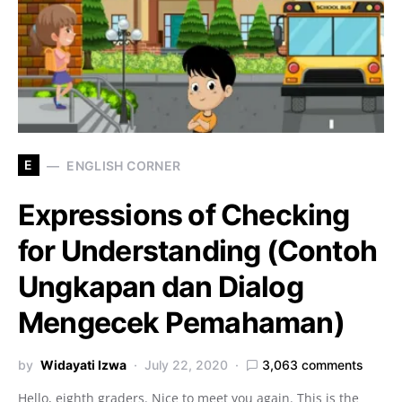
E
ENGLISH CORNER
Expressions of Checking
for Understanding (Contoh
Ungkapan dan Dialog
Mengecek Pemahaman)
by
Widayati Izwa
July 22, 2020
3,063 comments
Hello, eighth graders. Nice to meet you again. This is the