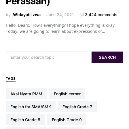
Perasaan)
by
Widayati Izwa
June 24, 2021
3,424 comments
Hello, Dears. How’s everything? I hope everything is okay.
Today, we are going to learn about expressions of…
Search for:
SEARCH
TAGS
Aksi Nyata PMM
english corner
English for SMA/SMK
English Grade 7
English Grade 8
English Grade 9